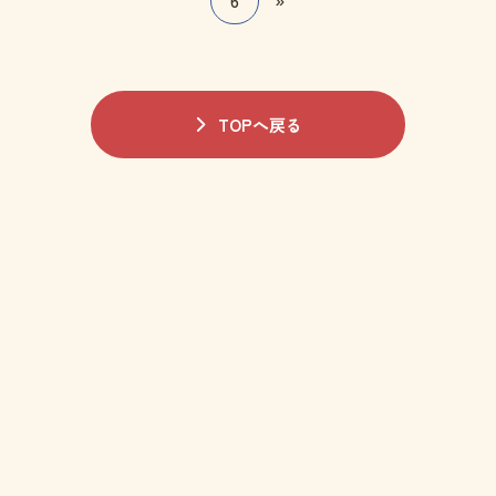
TOPへ戻る